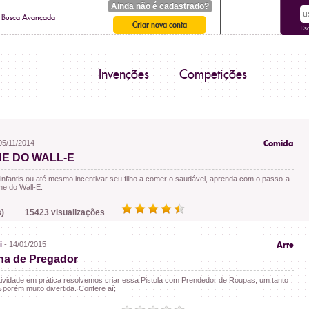
Ainda não é cadastrado?
Busca Avançada
Criar nova conta
Es
Invenções
Competições
05/11/2014
Comida
E DO WALL-E
 infantis ou até mesmo incentivar seu filho a comer o saudável, aprenda com o passo-a-
e do Wall-E.
)
15423 visualizações
i
- 14/01/2015
Arte
ha de Pregador
tividade em prática resolvemos criar essa Pistola com Prendedor de Roupas, um tanto
 porém muito divertida. Confere aí;