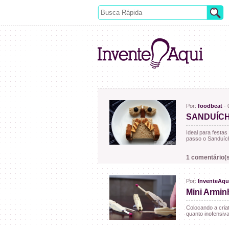
Por:
foodbeat
- 
SANDUÍCH
Ideal para festas
passo o Sanduích
1 comentário(s
Por:
InventeAqu
Mini Armin
Colocando a cria
quanto inofensiva