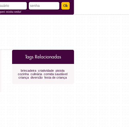
queci minha senha!
Tags Relacionadas
brincadeira
criatividade
pistola
cozinha
culinária
comida saudável
criança
diversão
festa de criança