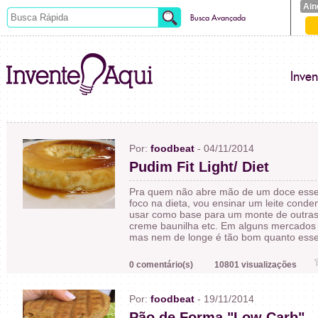
Ain
Busca Avançada
Inve
Por:
foodbeat
- 04/11/2014
Pudim Fit Light/ Diet
Pra quem não abre mão de um doce esse p
foco na dieta, vou ensinar um leite cond
usar como base para um monte de outras r
creme baunilha etc. Em alguns mercados 
mas nem de longe é tão bom quanto esse 
0 comentário(s)
10801 visualizações
Por:
foodbeat
- 19/11/2014
Pão de Forma "Low Carb"