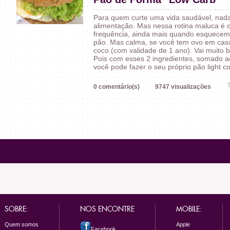
Para quem curte uma vida saudável, nad
alimentação. Mas nessa rotina maluca é
frequência, ainda mais quando esquecem
pão. Mas calma, se você tem ovo em casa,
coco (com validade de 1 ano). Vai muito 
Pois com esses 2 ingredientes, somado ao
você pode fazer o seu próprio pão light c
0 comentário(s)
9747 visualizações
SOBRE:
NOS ENCONTRE
MOBILE:
Quem somos
Apple
Facebook