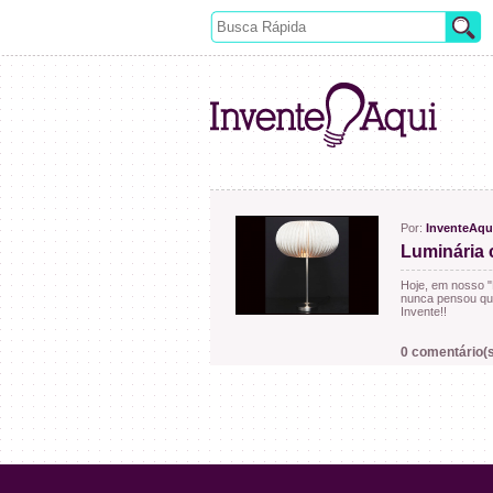
Por:
InventeAqu
Luminária 
Hoje, em nosso "
nunca pensou que
Invente!!
0 comentário(s