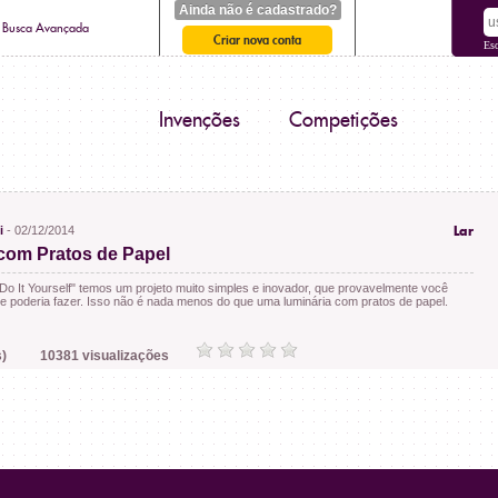
Ainda não é cadastrado?
Busca Avançada
Criar nova conta
Es
Invenções
Competições
i
- 02/12/2014
Lar
com Pratos de Papel
Do It Yourself" temos um projeto muito simples e inovador, que provavelmente você
 poderia fazer. Isso não é nada menos do que uma luminária com pratos de papel.
)
10381 visualizações