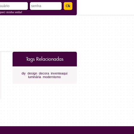
queci minha senha!
Tags Relacionadas
diy
design
decora
inventeaqui
luminária
modernismo