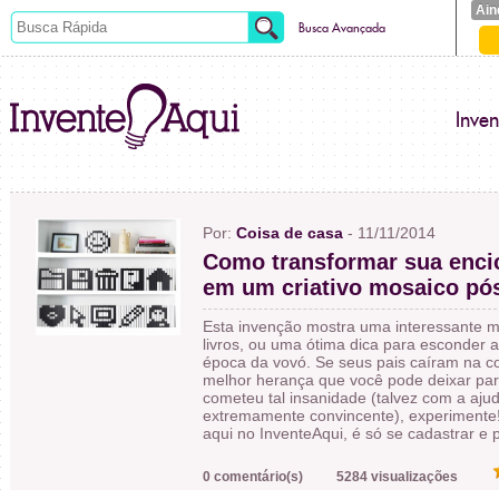
Ain
Busca Avançada
Inve
Por:
Coisa de casa
- 11/11/2014
Como transformar sua enci
em um criativo mosaico p
Esta invenção mostra uma interessante m
livros, ou uma ótima dica para esconder 
época da vovó. Se seus pais caíram na c
melhor herança que você pode deixar par
cometeu tal insanidade (talvez com a aj
extremamente convincente), experimente
aqui no InventeAqui, é só se cadastrar e p
0 comentário(s)
5284 visualizações