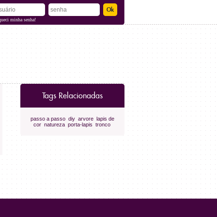
queci minha senha!
Tags Relacionadas
passo a passo
diy
arvore
lapis de
cor
natureza
porta-lapis
tronco