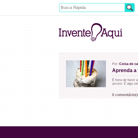
Por:
Coisa de c
Aprenda a f
É hora de fazer a
arvore. É algo si
0 comentário(s