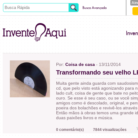
Ain
Busca Avançada
Inve
Por:
Coisa de casa
- 13/11/2014
Transformando seu velho LP
Muita gente ainda guarda com saudosismo 
cd, que pelo visto está agonizando para nã
lado cult, coisa de gente que bate no pei
ouro. Se esse é seu caso, ou se você si
amigos como é descolado, original, e pens
poeira dos bolachões e revivê-los através 
Então mãos à obras temos uma grande id
duas paixões livros e música.
0 comentário(s)
7844 visualizações