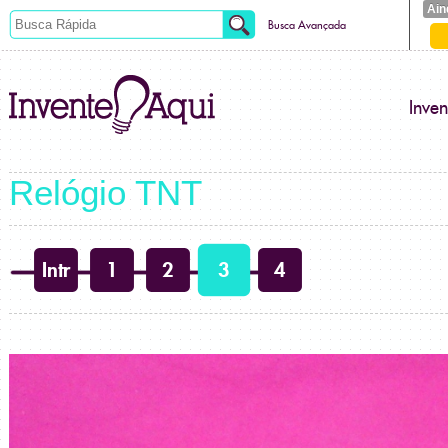
Ain
Busca Avançada
Inve
Relógio TNT
Intr
1
2
3
4