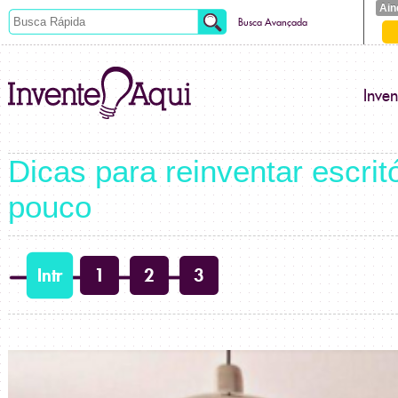
Ain
Busca Avançada
Inve
Dicas para reinventar escrit
pouco
Intr
1
2
3