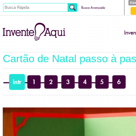
Ain
Busca Avançada
Inve
Cartão de Natal passo à pa
Intr
1
2
3
4
5
6