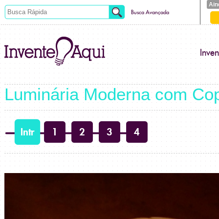
Ain
Busca Avançada
Inve
Luminária Moderna com Cop
Intr
1
2
3
4