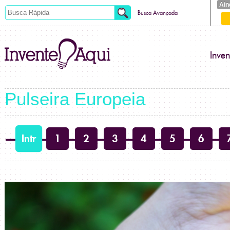
Ain
Busca Avançada
Inve
Pulseira Europeia
Intr
1
2
3
4
5
6