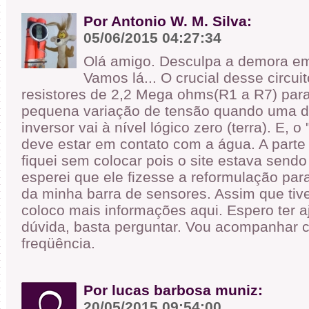
Por Antonio W. M. Silva:
05/06/2015 04:27:34
Olá amigo. Desculpa a demora em
Vamos lá... O crucial desse circui
resistores de 2,2 Mega ohms(R1 a R7) para
pequena variação de tensão quando uma d
inversor vai à nível lógico zero (terra). E, o
deve estar em contato com a água. A parte
fiquei sem colocar pois o site estava send
esperei que ele fizesse a reformulação par
da minha barra de sensores. Assim que tiv
coloco mais informações aqui. Espero ter 
dúvida, basta perguntar. Vou acompanhar 
freqüência.
Por lucas barbosa muniz:
20/05/2015 09:54:00