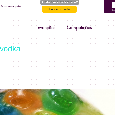
Ainda não é cadastrado?
Busca Avançada
Criar nova conta
Es
Invenções
Competições
vodka