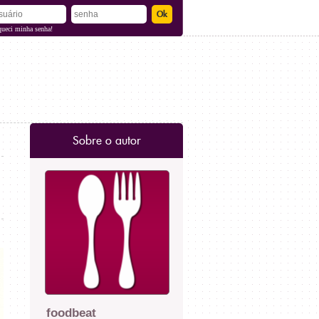
queci minha senha!
Sobre o autor
foodbeat