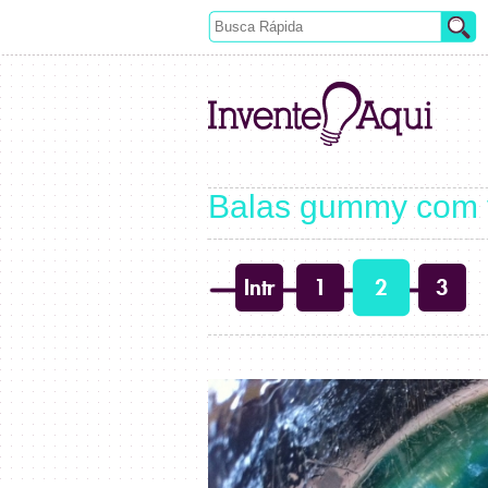
Balas gummy com 
Intr
1
2
3