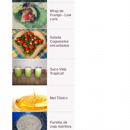
Wrap de
Frango - Low
carb
Salada
Cogumelos
encantados
Suco Vida
Tropical!
Mel Tônico
Farinha de
soja nutritiva