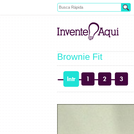
Brownie Fit
Intr
1
2
3