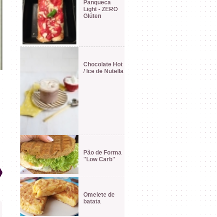
Panqueca
Light - ZERO
Glúten
Chocolate Hot
/ Ice de Nutella
Pão de Forma
"Low Carb"
Omelete de
batata