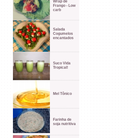
Wrap de
Frango - Low
carb
Salada
Cogumelos
encantados
Suco Vida
Tropical!
Mel Tônico
Farinha de
soja nutritiva