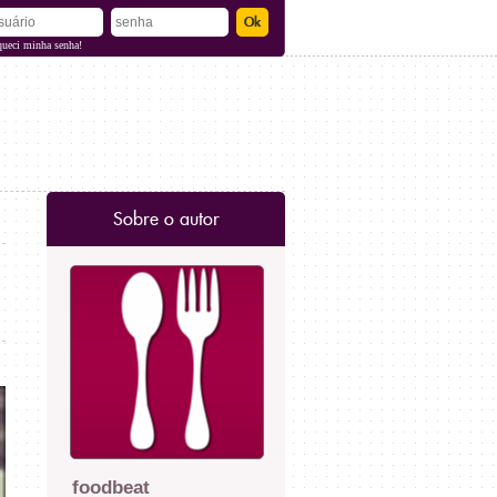
queci minha senha!
Sobre o autor
foodbeat