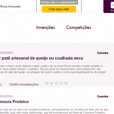
Ainda não é cadastrado?
Busca Avançada
Criar nova conta
Es
Invenções
Competições
18/11/2014
Comida
 patê artesanal de queijo ou coalhada seca
er a fazer esse delicioso patê, prático de se fazer.Essa receita é super simples e
” para vários pratos e quitutes. Dá pra usar no cheesecake, num sanduíche, em
eio de pão-de-queijo, no preparo de outros patês e como acompanhamento de pratos
)
10449 visualizações
26/11/2014
Comida
noura Proteico
e mão de um doce as receitas proteicas, principalmente as receitas de bolo são as que
enção, pois são muito saborosas, que tal inventarmos um Bolo de Cenoura Proteico,