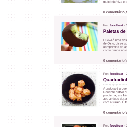
muito nutritiva e
0 comentário(s
Por:
foodbeat
- 
Paletas de
O kiwi é uma das
de Oslo, disse q
comprimido de as
como danos ao e
0 comentário(s
Por:
foodbeat
- 
Quadradin
A tapioca é a que
Recente estive e
problema, era frit
aos amigos duran
com a turma. É f
0 comentário(s
Por:
foodbeat
- 