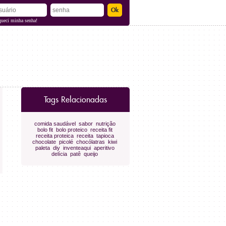
queci minha senha!
Tags Relacionadas
comida saudável
sabor
nutrição
bolo fit
bolo proteico
receita fit
receita proteica
receita
tapioca
chocolate
picolé
chocólatras
kiwi
paleta
diy
inventeaqui
aperitivo
delícia
patê
queijo