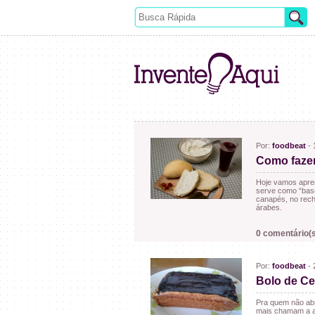
Por:
foodbeat
- 
Como fazer
Hoje vamos aprend
serve como “base
canapés, no rech
árabes.
0 comentário(s
Por:
foodbeat
- 
Bolo de Ce
Pra quem não abr
mais chamam a at