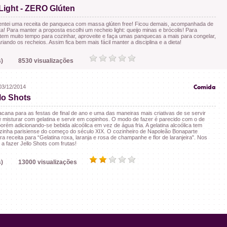
ight - ZERO Glúten
entei uma receita de panqueca com massa glúten free! Ficou demais, acompanhada de
ita! Para manter a proposta escolhi um recheio light: queijo minas e brócolis! Para
tem muito tempo para cozinhar, aproveite e faça umas panquecas a mais para congelar,
riando os recheios. Assim fica bem mais fácil manter a disciplina e a dieta!
)
8530 visualizações
03/12/2014
Comida
lo Shots
cana para as festas de final de ano e uma das maneiras mais criativas de se servir
 é misturar com gelatina e servir em copinhos. O modo de fazer é parecido com o de
porém adicionando-se bebida alcoólica em vez de água fria. A gelatina alcoólica tem
ozinha parisiense do começo do século XIX. O cozinheiro de Napoleão Bonaparte
ira receita para “Gelatina roxa, laranja e rosa de champanhe e flor de laranjeira". Nos
a fazer Jello Shots com frutas!
)
13000 visualizações