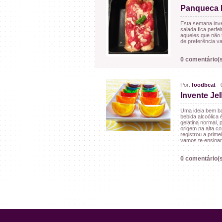
Panqueca L
Esta semana inv
salada fica perfe
aqueles que não 
de preferência va
0 comentário(s
Por:
foodbeat
- 
Invente Jel
Uma ideia bem ba
bebida alcoólica
gelatina normal, 
origem na alta c
registrou a prime
vamos te ensinar 
0 comentário(s