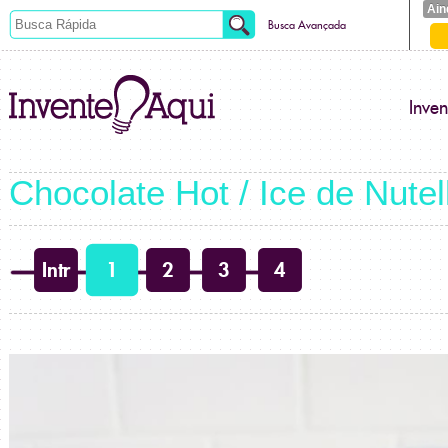
Ain
Busca Avançada
Inve
Chocolate Hot / Ice de Nutel
Intr
1
2
3
4