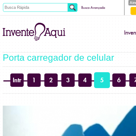
Ain
Busca Avançada
Inve
Porta carregador de celular
Intr
1
2
3
4
5
6