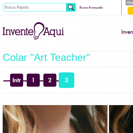
Ain
Busca Avançada
Inve
Colar "Art Teacher"
Intr
1
2
3