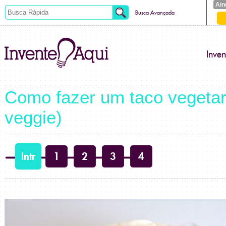
Ain
Busca Avançada
Inve
Como fazer um taco vegetar
veggie)
Intr
1
2
3
4