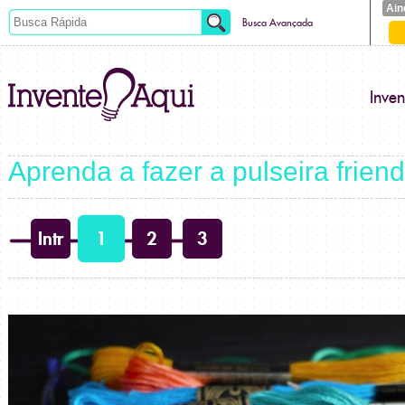
Ain
Busca Avançada
Inve
Aprenda a fazer a pulseira frien
Intr
1
2
3