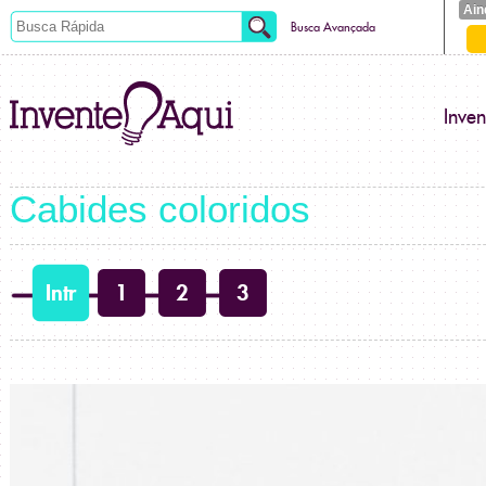
Ain
Busca Avançada
Inve
Cabides coloridos
Intr
1
2
3