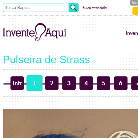
Ain
Busca Avançada
Inve
Pulseira de Strass
Intr
1
2
3
4
5
6