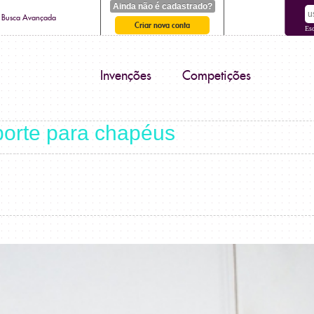
Ainda não é cadastrado?
Busca Avançada
Criar nova conta
Es
Invenções
Competições
orte para chapéus