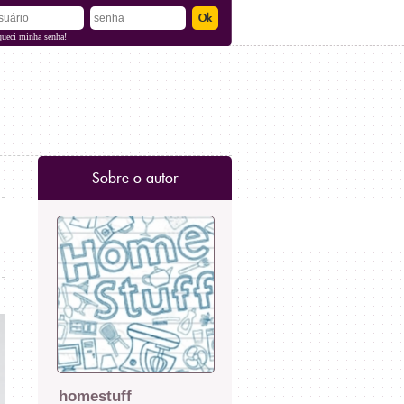
queci minha senha!
Sobre o autor
homestuff