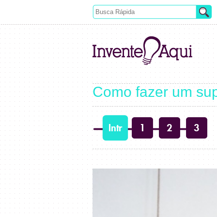
Como fazer um sup
Intr
1
2
3