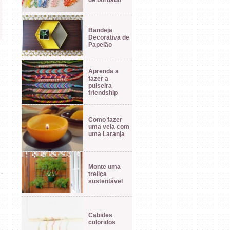
de bordado
Bandeja
Decorativa de
Papelão
Aprenda a
fazer a
pulseira
friendship
Como fazer
uma vela com
uma Laranja
Monte uma
treliça
sustentável
Cabides
coloridos