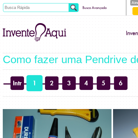
Ain
Busca Avançada
Inve
Como fazer uma Pendrive 
Intr
1
2
3
4
5
6