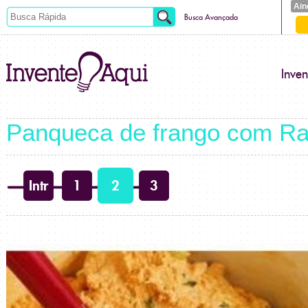
Ain
Busca Avançada
Inve
Panqueca de frango com R
Intr
1
2
3