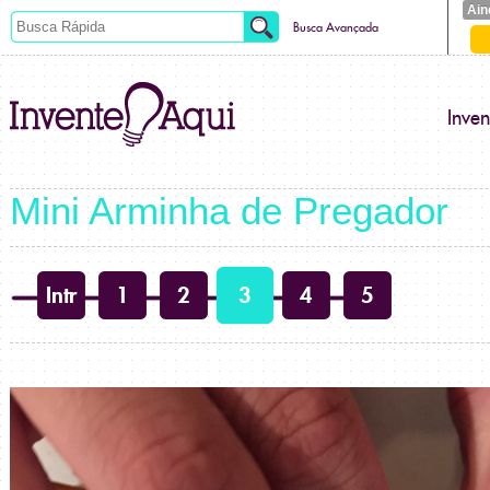
Ain
Busca Avançada
Inve
Mini Arminha de Pregador
Intr
1
2
3
4
5