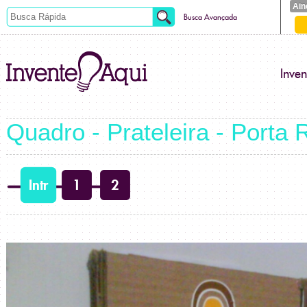
Ain
Busca Avançada
Inve
Quadro - Prateleira - Porta 
Intr
1
2