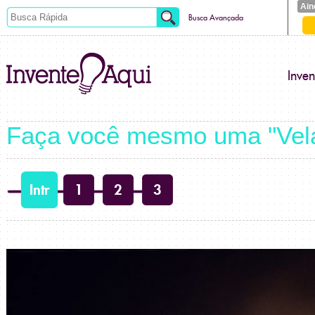
Ain
Busca Avançada
Inve
Faça você mesmo uma "Vel
Intr
1
2
3