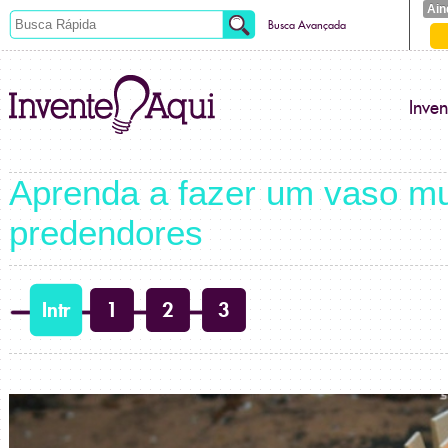
Ain
Busca Avançada
Inve
Aprenda a fazer um vaso mu
predendores
Intr
1
2
3