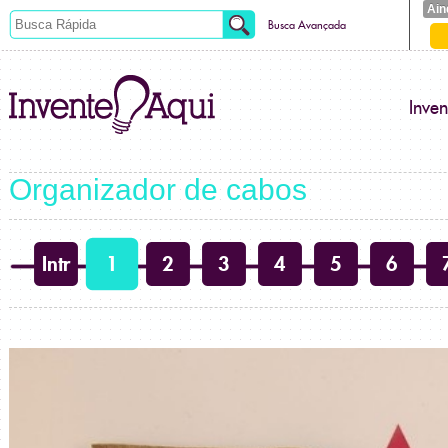
Ain
Busca Avançada
Inve
Organizador de cabos
Intr
1
2
3
4
5
6