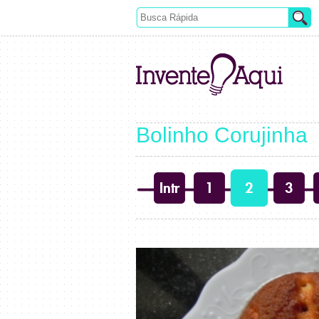
Bolinho Corujinha
Intr
1
2
3