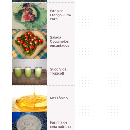
Wrap de
Frango - Low
carb
Salada
Cogumelos
encantados
Suco Vida
Tropical!
Mel Tônico
Farinha de
soja nutritiva