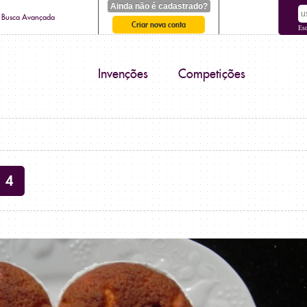
Ainda não é cadastrado?
Busca Avançada
Criar nova conta
Es
Invenções
Competições
4