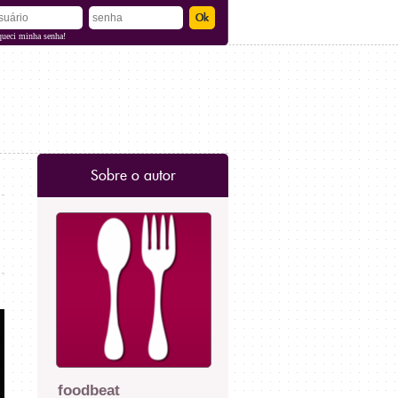
queci minha senha!
Sobre o autor
foodbeat