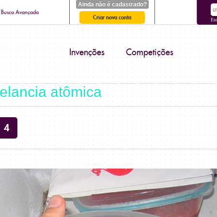
Ainda não é cadastrado?
Busca Avançada
Criar nova conta
Es
Invenções
Competições
lancia atômica
4