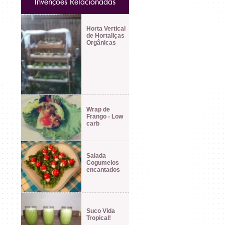
Invenções Relacionadas
Horta Vertical
de Hortaliças
Orgânicas
Wrap de
Frango - Low
carb
Salada
Cogumelos
encantados
Suco Vida
Tropical!