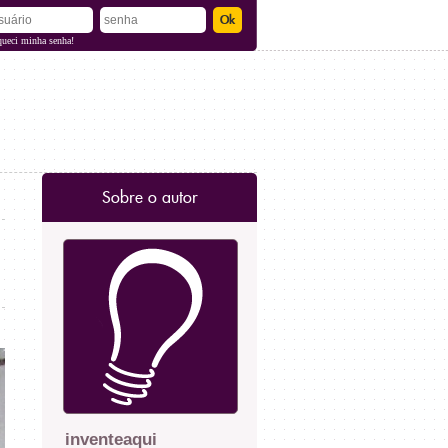
queci minha senha!
Sobre o autor
inventeaqui