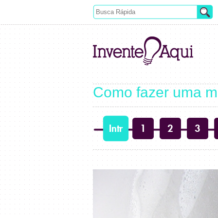
Como fazer uma me
Intr
1
2
3