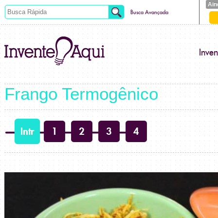
Ain
Busca Avançada
Inve
Frango Termogênico
Intr
1
2
3
4