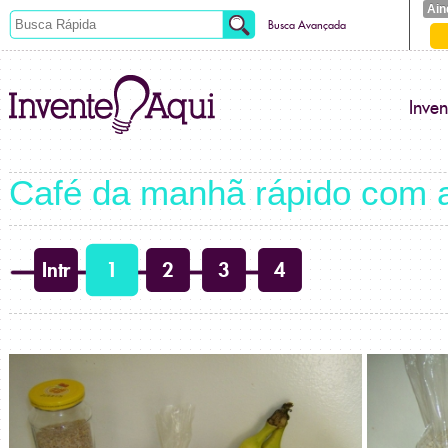
Ain
Busca Avançada
Inve
Café da manhã rápido com 
Intr
1
2
3
4