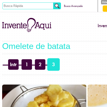
Ain
Busca Avançada
Inve
Omelete de batata
Intr
1
2
3