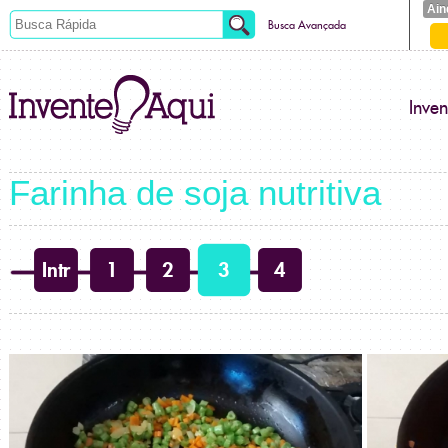
Ain
Busca Avançada
Inve
Farinha de soja nutritiva
Intr
1
2
3
4