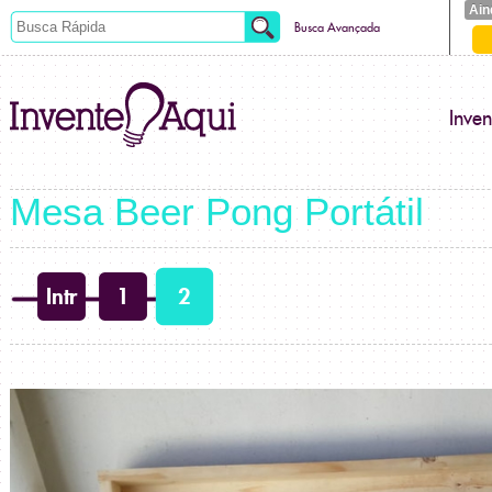
Ain
Busca Avançada
Inve
Mesa Beer Pong Portátil
Intr
1
2