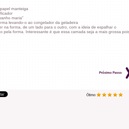
 papel manteiga
ficador
banho maria"
forma levando-o ao congelador da geladeira
r na forma, de um lado para o outro, com a ideia de espalhar o
do pela forma. Interessante é que essa camada seja a mais grossa poi
Próximo Passo
Ótimo