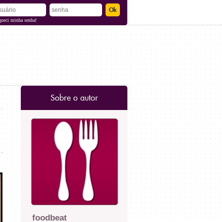
queci minha senha!
Sobre o autor
foodbeat