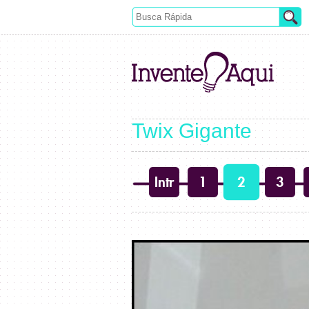
Twix Gigante
Intr
1
2
3