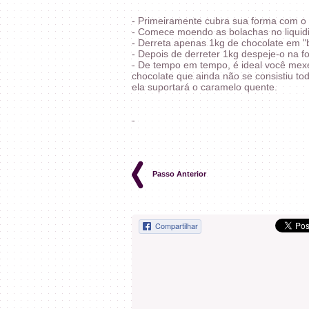
- Primeiramente cubra sua forma com o
- Comece moendo as bolachas no liquidi
- Derreta apenas 1kg de chocolate em "
- Depois de derreter 1kg despeje-o na 
- De tempo em tempo, é ideal você mexe
chocolate que ainda não se consistiu to
ela suportará o caramelo quente.
-
Passo Anterior
Compartilhar