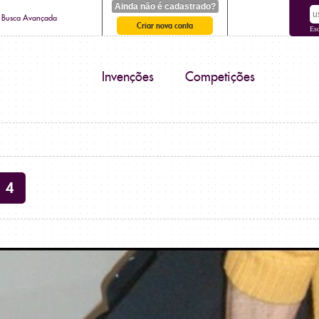
Ainda não é cadastrado?
Busca Avançada
Criar nova conta
Es
Invenções
Competições
4