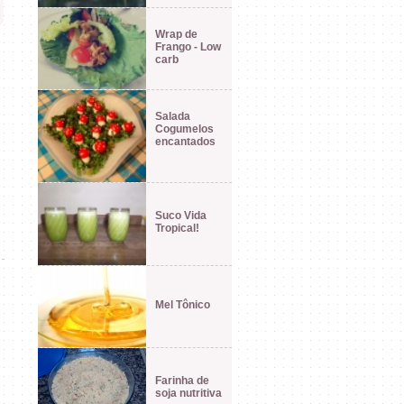
Wrap de
Frango - Low
carb
Salada
Cogumelos
encantados
Suco Vida
Tropical!
Mel Tônico
Farinha de
soja nutritiva