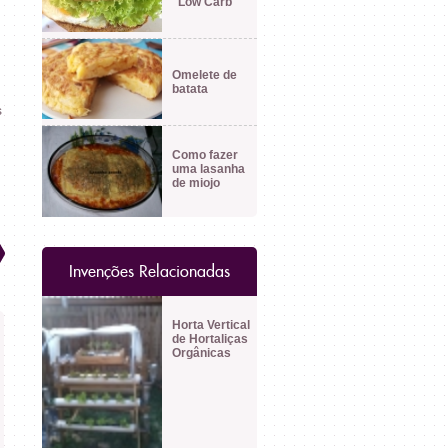
"Low Carb"
Omelete de
batata
s
Como fazer
uma lasanha
de miojo
Invenções Relacionadas
Horta Vertical
de Hortaliças
Orgânicas