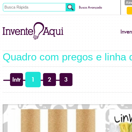
Ain
Busca Avançada
Inve
Quadro com pregos e linha 
Intr
1
2
3