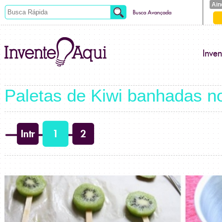
Ain
Busca Avançada
Inve
Paletas de Kiwi banhadas n
Intr
1
2