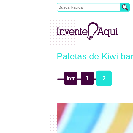
Paletas de Kiwi b
Intr
1
2