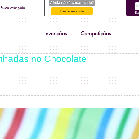
Ainda não é cadastrado?
Busca Avançada
Criar nova conta
Es
Invenções
Competições
anhadas no Chocolate