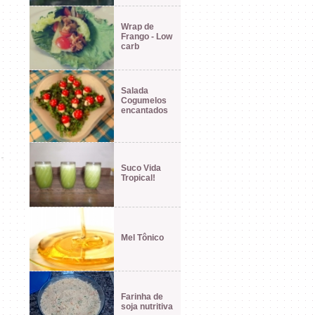
Wrap de
Frango - Low
carb
Salada
Cogumelos
encantados
Suco Vida
Tropical!
Mel Tônico
Farinha de
soja nutritiva