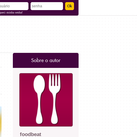
queci minha senha!
Sobre o autor
foodbeat