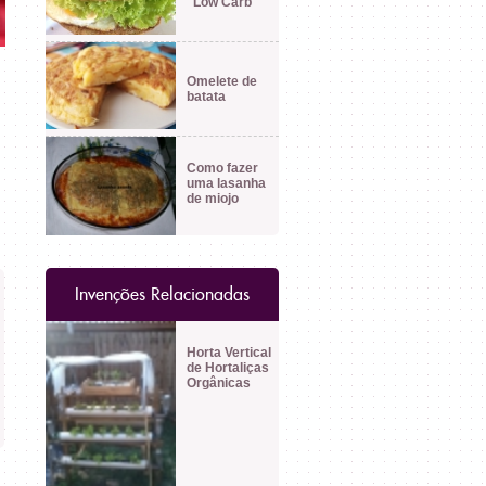
"Low Carb"
Omelete de
batata
Como fazer
uma lasanha
de miojo
Invenções Relacionadas
Horta Vertical
de Hortaliças
Orgânicas